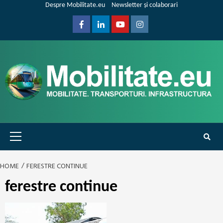
Skip
Despre Mobilitate.eu
Newsletter și colaborari
to
content
Facebook
Linkedin
Youtube
Instagram
Primary
Menu
HOME
FERESTRE CONTINUE
ferestre continue