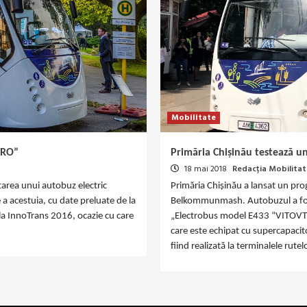
Mobilitate
TRO”
Primăria Chișinău testează 
18 mai 2018
Redacția Mobilitat
tarea unui autobuz electric
Primăria Chișinău a lansat un prog
cestuia, cu date preluate de la
Belkommunmash. Autobuzul a fost 
ă la InnoTrans 2016, ocazie cu care
„Electrobus model Е433 “VITOVT 
care este echipat cu supercapacito
fiind realizată la terminalele rutel