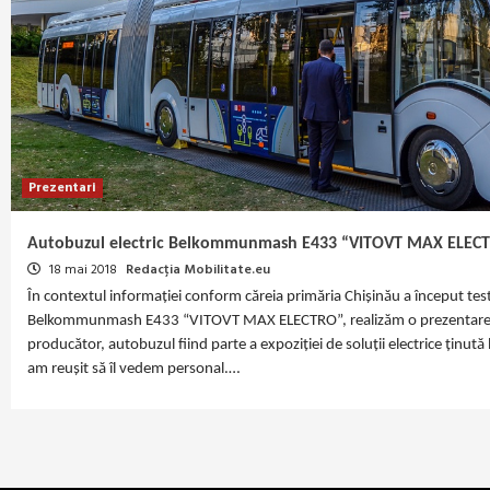
Prezentari
Autobuzul electric Belkommunmash Е433 “VITOVT MAX ELEC
18 mai 2018
Redacția Mobilitate.eu
În contextul informației conform căreia primăria Chișinău a început tes
Belkommunmash Е433 “VITOVT MAX ELECTRO”, realizăm o prezentare a a
producător, autobuzul fiind parte a expoziției de soluții electrice ținut
am reușit să îl vedem personal.…