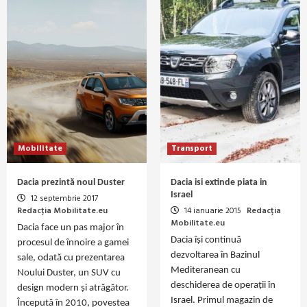
Mobilitate
Transport
Dacia prezintă noul Duster
Dacia isi extinde piata in
Israel
12 septembrie 2017
Redacția Mobilitate.eu
14 ianuarie 2015
Redacția
Mobilitate.eu
Dacia face un pas major în
Dacia îşi continuă
procesul de înnoire a gamei
dezvoltarea în Bazinul
sale, odată cu prezentarea
Mediteranean cu
Noului Duster, un SUV cu
deschiderea de operaţii în
design modern și atrăgător.
Israel. Primul magazin de
Începută în 2010, povestea