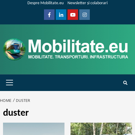
Skip
Despre Mobilitate.eu
Newsletter și colaborari
to
content
Facebook
Linkedin
Youtube
Instagram
Primary
Menu
HOME
DUSTER
duster