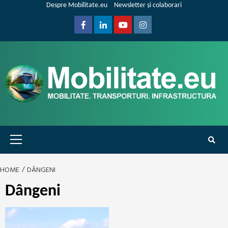
Skip
Despre Mobilitate.eu
Newsletter și colaborari
to
content
Facebook
Linkedin
Youtube
Instagram
Primary
Menu
HOME
DÂNGENI
Dângeni