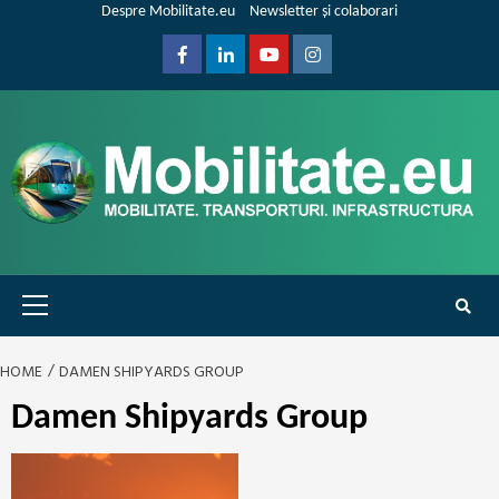
Skip
Despre Mobilitate.eu
Newsletter și colaborari
to
content
Facebook
Linkedin
Youtube
Instagram
Primary
Menu
HOME
DAMEN SHIPYARDS GROUP
Damen Shipyards Group