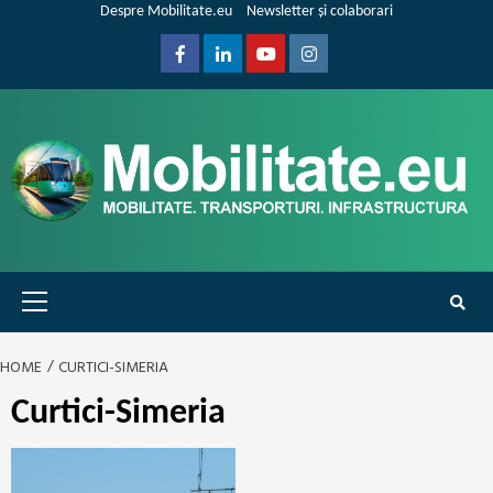
Skip
Despre Mobilitate.eu
Newsletter și colaborari
to
content
Facebook
Linkedin
Youtube
Instagram
Primary
Menu
HOME
CURTICI-SIMERIA
Curtici-Simeria