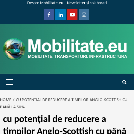
Skip
Despre Mobilitate.eu
Newsletter și colaborari
to
content
Facebook
Linkedin
Youtube
Instagram
Primary
Menu
HOME
CU POTENȚIAL DE REDUCERE A TIMPILOR ANGLO‑SCOTTISH CU
PÂNĂ LA 50%
cu potențial de reducere a
timpilor Anglo‑Scottish cu până