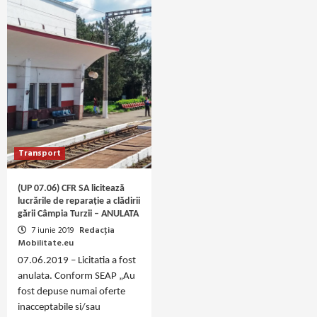
Transport
(UP 07.06) CFR SA licitează
lucrările de reparație a clădirii
gării Câmpia Turzii – ANULATA
7 iunie 2019
Redacția
Mobilitate.eu
07.06.2019 – Licitatia a fost
anulata. Conform SEAP „Au
fost depuse numai oferte
inacceptabile si/sau