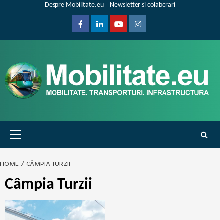
Skip
Despre Mobilitate.eu
Newsletter și colaborari
to
content
Facebook
Linkedin
Youtube
Instagram
Primary
Menu
HOME
CÂMPIA TURZII
Câmpia Turzii