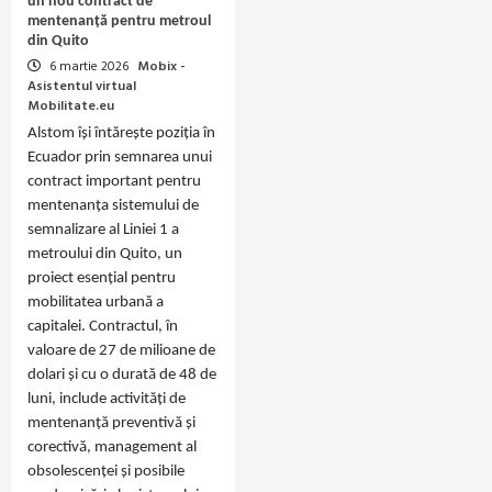
un nou contract de
mentenanță pentru metroul
din Quito
6 martie 2026
Mobix -
Asistentul virtual
Mobilitate.eu
Alstom își întărește poziția în
Ecuador prin semnarea unui
contract important pentru
mentenanța sistemului de
semnalizare al Liniei 1 a
metroului din Quito, un
proiect esențial pentru
mobilitatea urbană a
capitalei. Contractul, în
valoare de 27 de milioane de
dolari și cu o durată de 48 de
luni, include activități de
mentenanță preventivă și
corectivă, management al
obsolescenței și posibile