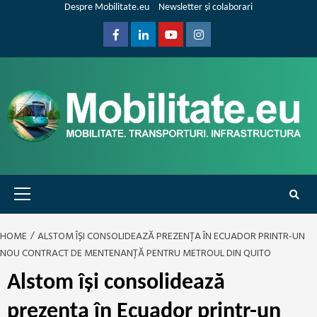
Skip
Despre Mobilitate.eu
Newsletter și colaborari
to
content
Facebook
Linkedin
Youtube
Instagram
Primary
Menu
HOME
ALSTOM ÎȘI CONSOLIDEAZĂ PREZENȚA ÎN ECUADOR PRINTR-UN
NOU CONTRACT DE MENTENANȚĂ PENTRU METROUL DIN QUITO
Alstom își consolidează
prezența în Ecuador printr-un