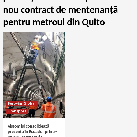
nou contract de mentenanță
pentru metroul din Quito
Feroviar Global
Transport
Alstom își consolidează
prezența în Ecuador printr-