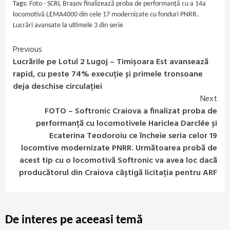
Tags:
Foto - SCRL Brașov finalizează proba de performanță cu a 14a
locomotivă LEMA4000 din cele 17 modernizate cu fonduri PNRR.
Lucrări avansate la ultimele 3 din serie
Previous
Continue
Lucrările pe Lotul 2 Lugoj – Timișoara Est avansează
Reading
rapid, cu peste 74% execuție și primele tronsoane
deja deschise circulației
Next
FOTO – Softronic Craiova a finalizat proba de
performanță cu locomotivele Hariclea Darclée și
Ecaterina Teodoroiu ce încheie seria celor 19
locomtive modernizate PNRR. Următoarea probă de
acest tip cu o locomotivă Softronic va avea loc dacă
producătorul din Craiova câștigă licitația pentru ARF
De interes pe aceeasi temă