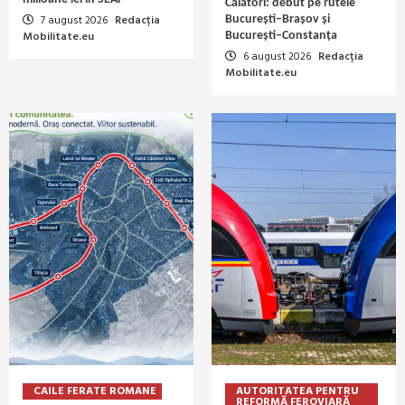
Călători: debut pe rutele
7 august 2026
Redacția
București–Brașov și
Mobilitate.eu
București–Constanța
6 august 2026
Redacția
Mobilitate.eu
CAILE FERATE ROMANE
AUTORITATEA PENTRU
REFORMĂ FEROVIARĂ