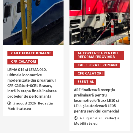
CAILE FERATE ROMANE
AUTORITATEA PENTRU
REFORMĂ FEROVIARĂ
CFR CALATORI
CAILE FERATE ROMANE
LEMA 014 și LEMA 010,
CFR CALATORI
ultimele locomotive
modernizate din programul
ESENȚIAL
CFR Călători–SCRL Brașov,
ARF finalizează recepția
intră în etapa finală înaintea
preliminară pentru
probelor de performanță
locomotivele Traxx LE10 și
5 august 2026
Redacția
LE11 și autorizează LE08
Mobilitate.eu
pentru serviciul comercial
4 august 2026
Redacția
Mobilitate.eu