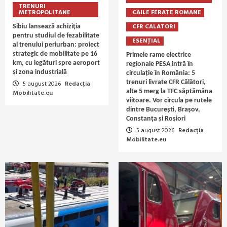
TRENURI
METROPOLITANE
CAILE FERATE ROMANE
CFR CALATORI
Sibiu lansează achiziția
pentru studiul de fezabilitate
ESENȚIAL
al trenului periurban: proiect
strategic de mobilitate pe 16
Primele rame electrice
km, cu legături spre aeroport
regionale PESA intră în
și zona industrială
circulație în România: 5
trenuri livrate CFR Călători,
5 august 2026
Redacția
alte 5 merg la TFC săptămâna
Mobilitate.eu
viitoare. Vor circula pe rutele
dintre București, Brașov,
Constanța și Roșiori
5 august 2026
Redacția
Mobilitate.eu