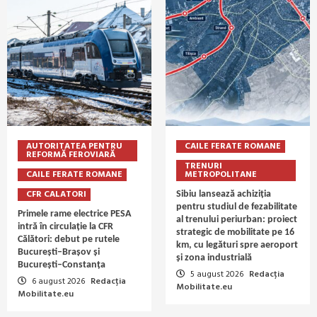
AUTORITATEA PENTRU
CAILE FERATE ROMANE
REFORMĂ FEROVIARĂ
TRENURI
CAILE FERATE ROMANE
METROPOLITANE
CFR CALATORI
Sibiu lansează achiziția
pentru studiul de fezabilitate
Primele rame electrice PESA
al trenului periurban: proiect
intră în circulație la CFR
strategic de mobilitate pe 16
Călători: debut pe rutele
km, cu legături spre aeroport
București–Brașov și
și zona industrială
București–Constanța
5 august 2026
Redacția
6 august 2026
Redacția
Mobilitate.eu
Mobilitate.eu