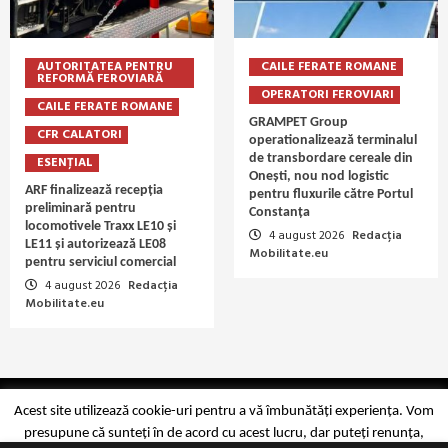
AUTORITATEA PENTRU
CAILE FERATE ROMANE
REFORMĂ FEROVIARĂ
OPERATORI FEROVIARI
CAILE FERATE ROMANE
GRAMPET Group
CFR CALATORI
operationalizează terminalul
de transbordare cereale din
ESENȚIAL
Onești, nou nod logistic
ARF finalizează recepția
pentru fluxurile către Portul
preliminară pentru
Constanța
locomotivele Traxx LE10 și
4 august 2026
Redacția
LE11 și autorizează LE08
Mobilitate.eu
pentru serviciul comercial
4 august 2026
Redacția
Mobilitate.eu
Copyright Mobilitate.eu © 2014-2026
Acest site utilizează cookie-uri pentru a vă îmbunătăți experiența. Vom
presupune că sunteți în de acord cu acest lucru, dar puteți renunța,