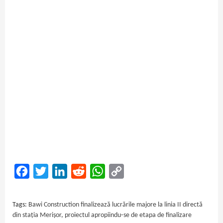
Facebook
Twitter
LinkedIn
Reddit
WhatsApp
Copy
Link
Tags:
Bawi Construction finalizează lucrările majore la linia II directă
din stația Merișor
,
proiectul apropiindu‑se de etapa de finalizare