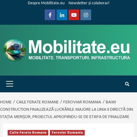
Skip
Despre Mobilitate.eu
Newsletter și colaborari
to
content
Facebook
Linkedin
Youtube
Instagram
Primary
Menu
HOME
CAILE FERATE ROMANE
FEROVIAR ROMANIA
BAWI
CONSTRUCTION FINALIZEAZĂ LUCRĂRILE MAJORE LA LINIA II DIRECTĂ DIN
STAȚIA MERIȘOR, PROIECTUL APROPIINDU‑SE DE ETAPA DE FINALIZARE
Caile Ferate Romane
Feroviar Romania