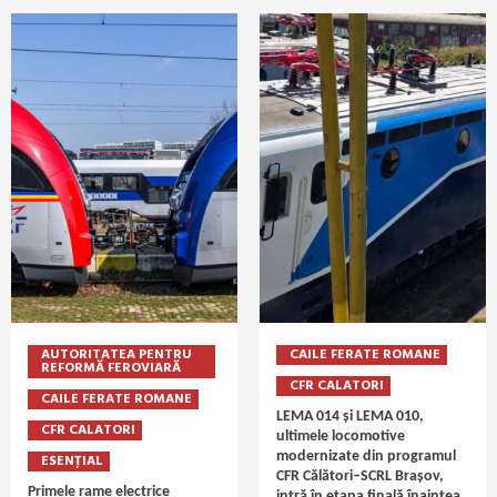
AUTORITATEA PENTRU
CAILE FERATE ROMANE
REFORMĂ FEROVIARĂ
CFR CALATORI
CAILE FERATE ROMANE
LEMA 014 și LEMA 010,
CFR CALATORI
ultimele locomotive
modernizate din programul
ESENȚIAL
CFR Călători–SCRL Brașov,
Primele rame electrice
intră în etapa finală înaintea