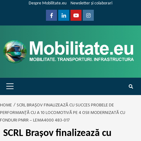
Skip
Despre Mobilitate.eu
Newsletter și colaborari
to
content
Facebook
Linkedin
Youtube
Instagram
Primary
Menu
HOME
SCRL BRAȘOV FINALIZEAZĂ CU SUCCES PROBELE DE
PERFORMANȚĂ CU A 10 LOCOMOTIVĂ PE 4 OSII MODERNIZATĂ CU
FONDURI PNRR – LEMA4000 483-017
SCRL Brașov finalizează cu