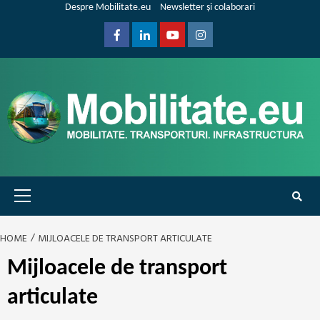
Skip
Despre Mobilitate.eu
Newsletter și colaborari
to
content
Facebook
Linkedin
Youtube
Instagram
Primary
Menu
HOME
MIJLOACELE DE TRANSPORT ARTICULATE
Mijloacele de transport
articulate