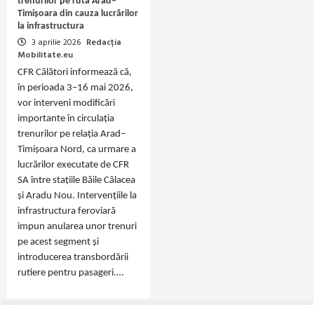
trenurilor pe ruta Arad–
Timișoara din cauza lucrărilor
la infrastructura
3 aprilie 2026
Redacția
Mobilitate.eu
CFR Călători informează că,
în perioada 3–16 mai 2026,
vor interveni modificări
importante în circulația
trenurilor pe relația Arad–
Timișoara Nord, ca urmare a
lucrărilor executate de CFR
SA între stațiile Băile Călacea
și Aradu Nou. Intervențiile la
infrastructura feroviară
impun anularea unor trenuri
pe acest segment și
introducerea transbordării
rutiere pentru pasageri.…