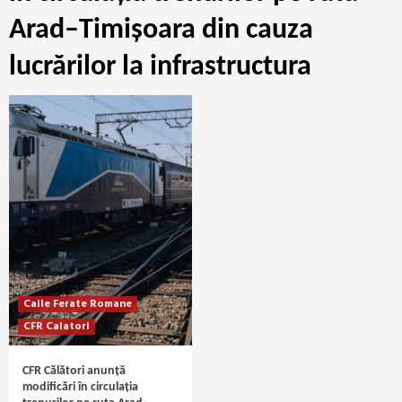
Arad–Timișoara din cauza
lucrărilor la infrastructura
Caile Ferate Romane
CFR Calatori
CFR Călători anunță
modificări în circulația