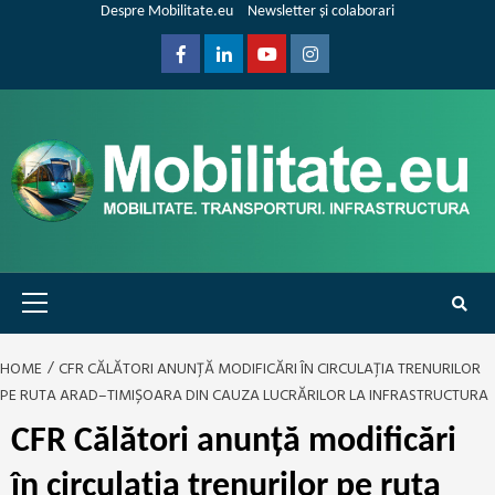
Skip
Despre Mobilitate.eu
Newsletter și colaborari
to
content
Facebook
Linkedin
Youtube
Instagram
Primary
Menu
HOME
CFR CĂLĂTORI ANUNȚĂ MODIFICĂRI ÎN CIRCULAȚIA TRENURILOR
PE RUTA ARAD–TIMIȘOARA DIN CAUZA LUCRĂRILOR LA INFRASTRUCTURA
CFR Călători anunță modificări
în circulația trenurilor pe ruta