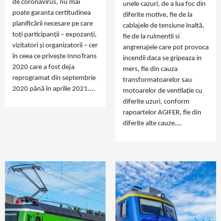
de coronavirus, nu mai
unele cazuri, de a lua foc din
poate garanta certitudinea
diferite motive, fie de la
planificării necesare pe care
cablajele de tensiune inaltă,
toți participanții – expozanți,
fie de la rulmentii si
vizitatori și organizatorii – cer
angrenajele care pot provoca
în ceea ce privește InnoTrans
incendii daca se gripeaza in
2020 care a fost deja
mers, fie din cauza
reprogramat din septembrie
transformatoarelor sau
2020 până în aprilie 2021.…
motoarelor de ventilație cu
diferite uzuri, conform
rapoartelor AGIFER, fie din
diferite alte cauze.…