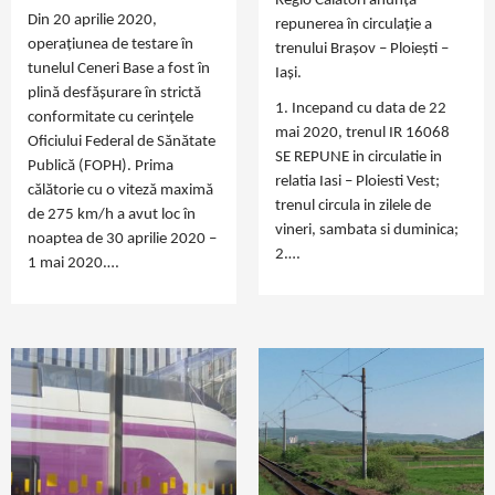
Regio Călători anunță
Din 20 aprilie 2020,
repunerea în circulație a
operațiunea de testare în
trenului Brașov – Ploiești –
tunelul Ceneri Base a fost în
Iași.
plină desfășurare în strictă
1. Incepand cu data de 22
conformitate cu cerințele
mai 2020, trenul IR 16068
Oficiului Federal de Sănătate
SE REPUNE in circulatie in
Publică (FOPH). Prima
relatia Iasi – Ploiesti Vest;
călătorie cu o viteză maximă
trenul circula in zilele de
de 275 km/h a avut loc în
vineri, sambata si duminica;
noaptea de 30 aprilie 2020 –
2.…
1 mai 2020.…