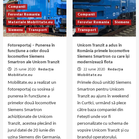
Companii
Feroviar Romania
Companii
Materiale Mobilitate.eu
Feroviar Romania
Siemens
Siemens
Transport
Transport
Fotoreportaj – Punerea în
Unicom Tranzit a adus în
funcțiune a celor două
România primele locomotive
locomotive Siemens
Siemens Smartron cu care își
Smartron ale Unicom Tranzit
modernizează flota
25 iunie 2020
Redacția
22 iunie 2020
Redacția
Mobilitate.eu
Mobilitate.eu
Mobilitate.eu a realizat un
Primele două unități Siemens
fotoreportaj cu sosirea și
Smartron pentru Unicom
punerea în funcțiune a
Tranzit au ajuns în weekend
primelor două locomotive
în Curtici, urmând să plece
Siemens Smartron
către baza companiei din
achiziționate de Unicom
Fetești unde vor fi
Tranzit, acestea plecând in
personalizate cu schema de
jurul datei de 20 iunie din
vopsire Unicom Tranzit și cu
uzina Siemens din Germania.
brandul operatorului.