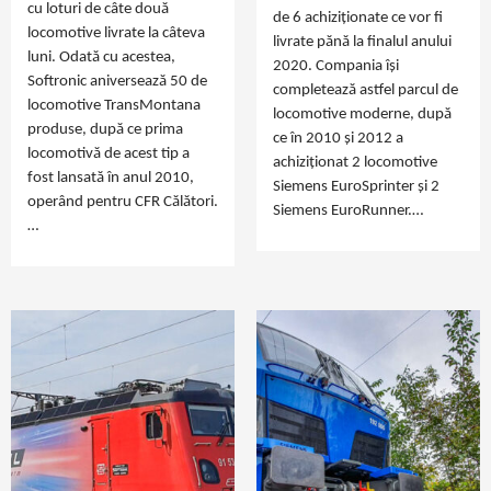
cu loturi de câte două
de 6 achiziționate ce vor fi
locomotive livrate la câteva
livrate pănă la finalul anului
luni. Odată cu acestea,
2020. Compania își
Softronic aniversează 50 de
completează astfel parcul de
locomotive TransMontana
locomotive moderne, după
produse, după ce prima
ce în 2010 și 2012 a
locomotivă de acest tip a
achiziționat 2 locomotive
fost lansată în anul 2010,
Siemens EuroSprinter și 2
operând pentru CFR Călători.
Siemens EuroRunner.…
…