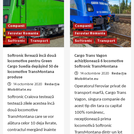
Companii
Companii
Feroviar Romania
Feroviar Romania
Softronic
Transport
Softronic
Transport
Softronic livrează încă două
Cargo Trans Vagon
locomotive pentru Green
achiziționează 6 locomotive
Cargo Suedia depășind 50 de
Softronic TransMontana
locomotive TransMontana
14 octombrie 2020
Redacția
produse
Mobilitate.eu
14 octombrie 2020
Redacția
Operatorul feroviar privat de
Mobilitate.eu
transport marfă, Cargo Trans
Softronic Craiova testează
Vagon, singura companie de
testează zilele acestea încă
acest tip din tara cu capital
două locomotive
100% românesc,
TransMontana care se vor
recepționează prima
alătura celor 10 deja livrate,
locomotivă Softronic
contractul mergând înainte
TransMontana dintr-un lot