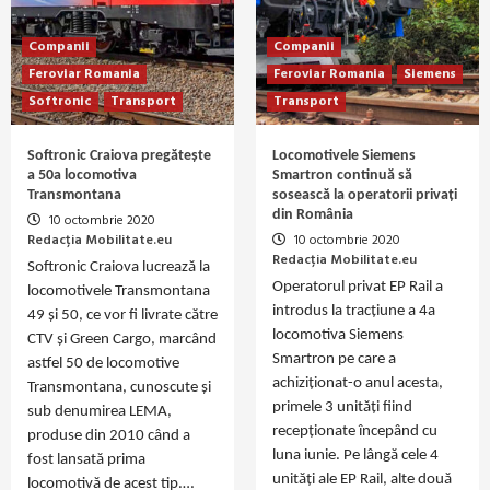
Companii
Companii
Feroviar Romania
Feroviar Romania
Siemens
Softronic
Transport
Transport
Softronic Craiova pregătește
Locomotivele Siemens
a 50a locomotiva
Smartron continuă să
Transmontana
sosească la operatorii privați
din România
10 octombrie 2020
Redacția Mobilitate.eu
10 octombrie 2020
Redacția Mobilitate.eu
Softronic Craiova lucrează la
Operatorul privat EP Rail a
locomotivele Transmontana
introdus la tracțiune a 4a
49 și 50, ce vor fi livrate către
locomotiva Siemens
CTV și Green Cargo, marcând
Smartron pe care a
astfel 50 de locomotive
achiziționat-o anul acesta,
Transmontana, cunoscute și
primele 3 unități fiind
sub denumirea LEMA,
recepționate începând cu
produse din 2010 când a
luna iunie. Pe lângă cele 4
fost lansată prima
unități ale EP Rail, alte două
locomotivă de acest tip.…