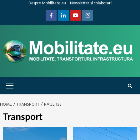
Skip
Despre Mobilitate.eu
Newsletter și colaborari
to
content
Facebook
Linkedin
Youtube
Instagram
Primary
Menu
HOME
TRANSPORT
PAGE 133
Transport