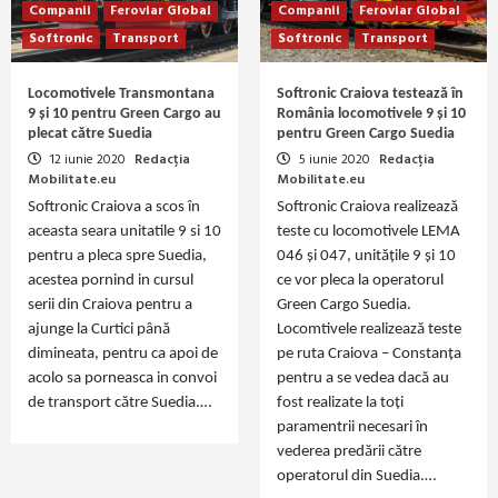
Companii
Feroviar Global
Companii
Feroviar Global
Softronic
Transport
Softronic
Transport
Locomotivele Transmontana
Softronic Craiova testează în
9 și 10 pentru Green Cargo au
România locomotivele 9 și 10
plecat către Suedia
pentru Green Cargo Suedia
12 iunie 2020
Redacția
5 iunie 2020
Redacția
Mobilitate.eu
Mobilitate.eu
Softronic Craiova a scos în
Softronic Craiova realizează
aceasta seara unitatile 9 si 10
teste cu locomotivele LEMA
pentru a pleca spre Suedia,
046 și 047, unitățile 9 și 10
acestea pornind in cursul
ce vor pleca la operatorul
serii din Craiova pentru a
Green Cargo Suedia.
ajunge la Curtici până
Locomtivele realizează teste
dimineata, pentru ca apoi de
pe ruta Craiova – Constanța
acolo sa porneasca in convoi
pentru a se vedea dacă au
de transport către Suedia.…
fost realizate la toți
paramentrii necesari în
vederea predării către
operatorul din Suedia.…