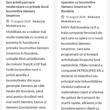
face primii pași spre
operator cu locomotive
modernizare cu primele două
Siemens Smartron în
locomotive Siemens
România
Smartron
13 august 2020
Redacția
13 august 2020
Redacția
Mobilitate.eu
Mobilitate.eu
MMV Rail România va fi a
Mobilitate.eu a realizat mai
treia companie feroviară din
multe materiale cu sosirea și
țară care va opera cu o nouă
punerea în funcțiune a
locomotivă Siemens
primelor locomotive Siemens
Smartron, care este
Smartron în România,
programată să-și înceapă
unitațile fiind achiziționate
activitateala începutul lunii
de Unicom Tranzit și EP Rail.
septembrie. Filiala română a
Noile locomotive sunt o
companiei PETROLSPED Kft a
primă apariție a
declarat că obiectivul său
locomotivelor din noua
principal este îmbunătățirea
generație Siemens pe căile
nivelului național al
ferate din România, până
materialului rulant și oferirea
anul acesta circulând serii
de opțiuni de transport de
mai vechi Siemens Taurus și
marfă rapide, eficiente și de
Siemens EuroSprinter seria
încredere pentru clienți cu