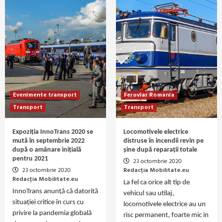
Evenimente transport
Feroviar Romania
Transport
Transport
Expoziția InnoTrans 2020 se
Locomotivele electrice
mută în septembrie 2022
distruse în incendii revin pe
după o amânare inițială
șine după reparații totale
pentru 2021
23 octombrie 2020
23 octombrie 2020
Redacția Mobilitate.eu
Redacția Mobilitate.eu
La fel ca orice alt tip de
InnoTrans anunță că datorită
vehicul sau utilaj,
situației critice în curs cu
locomotivele electrice au un
privire la pandemia globală
risc permanent, foarte mic in