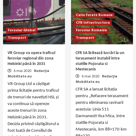
Caile Ferate Romane
CFR Infrastructura
Feroviar Global
Feroviar Romania
Transport
Transport
VR Group va opera traficul
CFR SA licitează lucrări la un
feroviar regional din zona
terasament instabil intre
Helsinki până în 2031
statiile Pojorata si
Mestecanis
6 mai 2020
Redacția
Mobilitate.eu
6 mai 2020
Redacția
Mobilitate.eu
VR Group Ltd a câștigat
CFR SA a lansat licitația
prima licitație pentru traficul
pentru „Refacere terasament
de trenuri de navetiști HSL și
pentru eliminarea ravinarii
va continua să opereze
acestuia: Linia 511
aceste trenuri în zona
Darmanesti-Ilva Mica, intre
Helsinki până în 2031.
statiile Pojorata si
Decizia privind câștigătorul a
Mestecanis, km 88+170-km
fost luată de Consiliul de